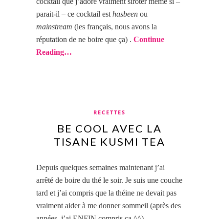
cocktail que j’adore vraiment siroter même si –
parait-il – ce cocktail est
hasbeen
ou
mainstream
(les français, nous avons la
réputation de ne boire que ça) .
Continue
Reading…
RECETTES
BE COOL AVEC LA
TISANE KUSMI TEA
Depuis quelques semaines maintenant j’ai
arrêté de boire du thé le soir. Je suis une couche
tard et j’ai compris que la théine ne devait pas
vraiment aider à me donner sommeil (après des
années, j’ai ENFIN compris ça ^^).