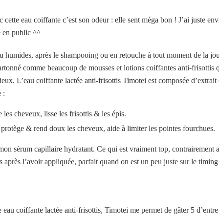
cette eau coiffante c’est son odeur : elle sent méga bon ! J’ai juste env
e en public ^^
ou humides, après le shampooing ou en retouche à tout moment de la jo
 cartonné comme beaucoup de mousses et lotions coiffantes anti-frisottis q
ieux. L’eau coiffante lactée anti-frisottis Timotei est composée d’extrai
 :
les cheveux, lisse les frisottis & les épis.
 protège & rend doux les cheveux, aide à limiter les pointes fourchues.
mon sérum capillaire hydratant. Ce qui est vraiment top, contrairement 
s après l’avoir appliquée, parfait quand on est un peu juste sur le timing
e eau coiffante lactée anti-frisottis, Timotei me permet de gâter 5 d’entr