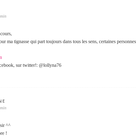
 min
cours,
r pour ma tignasse qui part toujours dans tous les sens, certaines personne
m
acebook, sur twitter!: @lollyna76
NE
 min
sir ^^
re !