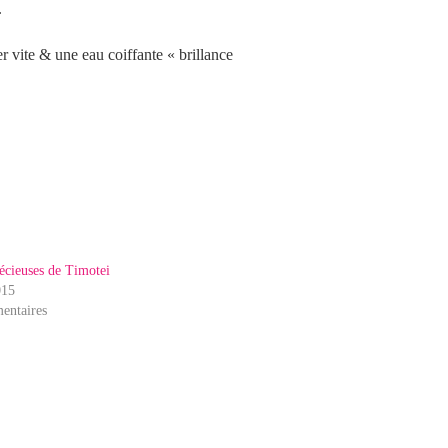
.
 vite & une eau coiffante « brillance
récieuses de Timotei
015
entaires