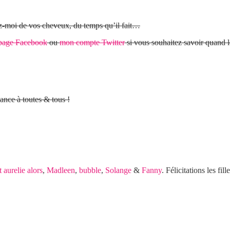
ez-moi de vos cheveux, du temps qu’il fait…
page Facebook
ou
mon compte Twitter
si vous souhaitez savoir quand le
ance à toutes & tous !
t aurelie alors
,
Madleen
,
bubble
,
Solange
&
Fanny
. Félicitations les fi