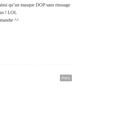
 ainsi qu’un masque DOP sans rinssage
plus ! LOL
ormandie ^^
Reply