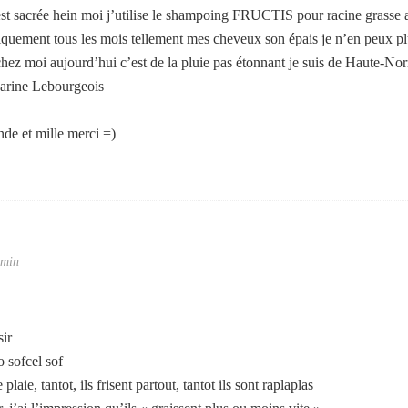
st sacrée hein moi j’utilise le shampoing FRUCTIS pour racine grasse
atiquement tous les mois tellement mes cheveux son épais je n’en peux 
s chez moi aujourd’hui c’est de la pluie pas étonnant je suis de Haute-N
Marine Lebourgeois
de et mille merci =)
 min
sir
o sofcel sof
aie, tantot, ils frisent partout, tantot ils sont raplaplas