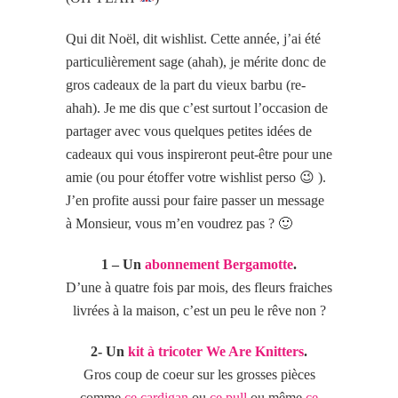
Qui dit Noël, dit wishlist. Cette année, j’ai été
particulièrement sage (ahah), je mérite donc de
gros cadeaux de la part du vieux barbu (re-
ahah). Je me dis que c’est surtout l’occasion de
partager avec vous quelques petites idées de
cadeaux qui vous inspireront peut-être pour une
amie (ou pour étoffer votre wishlist perso 😉 ).
J’en profite aussi pour faire passer un message
à Monsieur, vous m’en voudrez pas ? 🙂
1 – Un
abonnement Bergamotte
.
D’une à quatre fois par mois, des fleurs fraiches
livrées à la maison, c’est un peu le rêve non ?
2- Un
kit à tricoter We Are Knitters
.
Gros coup de coeur sur les grosses pièces
comme
ce cardigan
ou
ce pull
ou même
ce