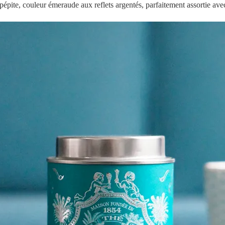
 pépite, couleur émeraude aux reflets argentés, parfaitement assortie ave