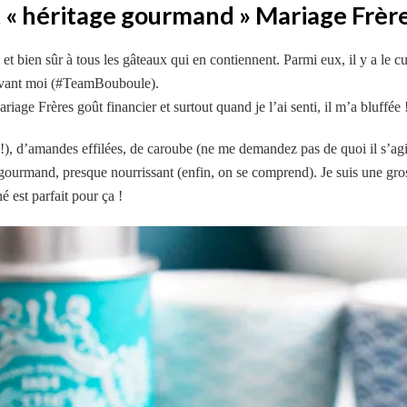
rt « héritage gourmand » Mariage Frèr
t bien sûr à tous les gâteaux qui en contiennent. Parmi eux, il y a le cul
 devant moi (#TeamBouboule).
iage Frères goût financier et surtout quand je l’ai senti, il m’a bluffée 
!), d’amandes effilées, de caroube (ne me demandez pas de quoi il s’agit)
r gourmand, presque nourrissant (enfin, on se comprend). Je suis une g
hé est parfait pour ça !