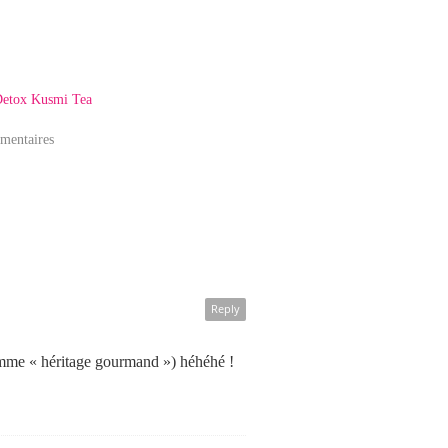
etox Kusmi Tea
mentaires
Reply
 gamme « héritage gourmand ») héhéhé !