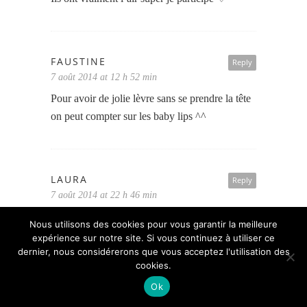
FAUSTINE
Reply
7 août 2014 at 12 h 52 min
Pour avoir de jolie lèvre sans se prendre la tête
on peut compter sur les baby lips ^^
LAURA
Reply
7 août 2014 at 22 h 46 min
J’attend avec impatiente leur sortie! Je participe
Nous utilisons des cookies pour vous garantir la meilleure
volontier à se concours 🙂 J’ai liké les 2
expérience sur notre site. Si vous continuez à utiliser ce
dernier, nous considérerons que vous acceptez l'utilisation des
Facebook sous le nom de « Laura Lefer » 🙂
cookies.
merci beaucoup pour se concours!
Ok