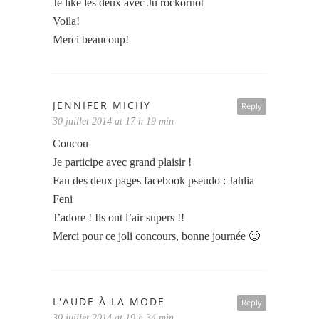
Je like les deux avec Ju rockornot
Voila!
Merci beaucoup!
JENNIFER MICHY
Reply
30 juillet 2014 at 17 h 19 min
Coucou
Je participe avec grand plaisir !
Fan des deux pages facebook pseudo : Jahlia
Feni
J’adore ! Ils ont l’air supers !!
Merci pour ce joli concours, bonne journée 🙂
L'AUDE À LA MODE
Reply
30 juillet 2014 at 19 h 34 min