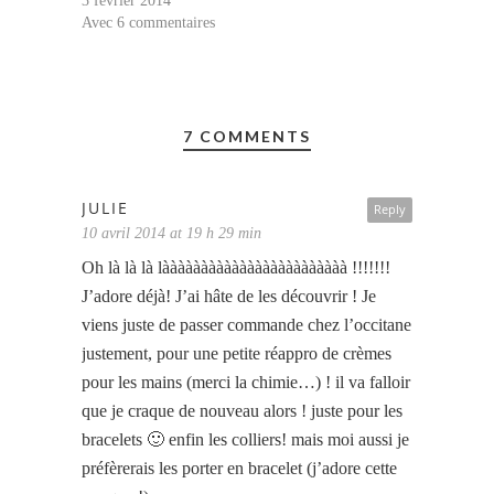
3 février 2014
Avec 6 commentaires
7 COMMENTS
JULIE
Reply
10 avril 2014 at 19 h 29 min
Oh là là là làààààààààààààààààààààààà !!!!!!!
J’adore déjà! J’ai hâte de les découvrir ! Je
viens juste de passer commande chez l’occitane
justement, pour une petite réappro de crèmes
pour les mains (merci la chimie…) ! il va falloir
que je craque de nouveau alors ! juste pour les
bracelets 🙂 enfin les colliers! mais moi aussi je
préfèrerais les porter en bracelet (j’adore cette