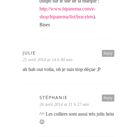
(dispo sur le site de la marque :
http://www.hipanema.com/e-
shop/hipanema/list/bracelets
).
Bises
JULIE
Reply
25 avril 2014 at 14 h 00 min
ah bah oui voila, oh je suis trop déçue ;P
STÉPHANIE
Reply
26 avril 2014 at 11 h 27 min
^^ Les colliers sont aussi très jolis hein
😉