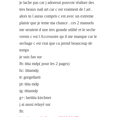
je lache pas car j adorerai pouvoir réaliser des
tres beaux nail art car c est vraiment de l art .
alors tu l auras compris c est avec un extreme
plaisir que je tente ma chance . ces 2 manuels
me seraient d une tres grande utilité et le seche
vernis c est l Accessoire qu il me manque car le
sechage c est vrai que ca prend beaucoup de
temps
je suis fan sur
fb: titia mdp( pour les 2 pages)
hc: titiamdp
tt: gregetlaeti
pt: titia mdp
ig: titiamdp
g+: laetitia kirchner
j ai aussi relayé sur
fb: