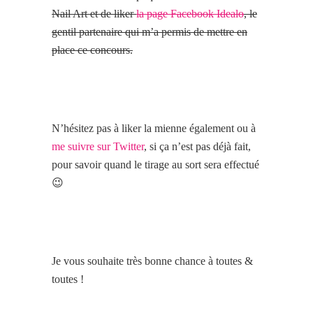
Nail Art et de liker
la page Facebook Idealo
, le
gentil partenaire qui m’a permis de mettre en
place ce concours.
N’hésitez pas à liker la mienne également ou à
me suivre sur Twitter
, si ça n’est pas déjà fait,
pour savoir quand le tirage au sort sera effectué
😉
Je vous souhaite très bonne chance à toutes &
toutes !