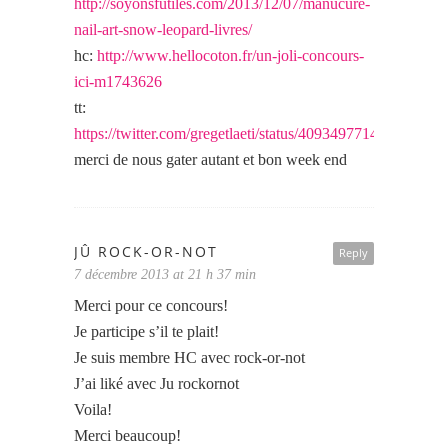
http://soyonsfutiles.com/2013/12/07/manucure-
nail-art-snow-leopard-livres/
hc:
http://www.hellocoton.fr/un-joli-concours-
ici-m1743626
tt:
https://twitter.com/gregetlaeti/status/409349771418034177
merci de nous gater autant et bon week end
JÛ ROCK-OR-NOT
Reply
7 décembre 2013 at 21 h 37 min
Merci pour ce concours!
Je participe s’il te plait!
Je suis membre HC avec rock-or-not
J’ai liké avec Ju rockornot
Voila!
Merci beaucoup!