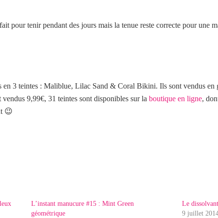
fait pour tenir pendant des jours mais la tenue reste correcte pour une ma
en 3 teintes : Maliblue, Lilac Sand & Coral Bikini. Ils sont vendus en 
 vendus 9,99€, 31 teintes sont disponibles sur la
boutique en ligne
, do
nt 😉
leux
L’instant manucure #15 : Mint Green
Le dissolvan
géométrique
9 juillet 201