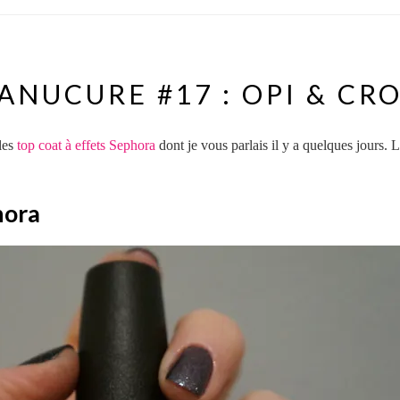
ANUCURE #17 : OPI & C
 les
top coat à effets Sephora
dont je vous parlais il y a quelques jours. 
hora