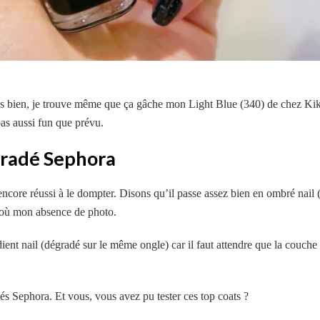
 très bien, je trouve même que ça gâche mon Light Blue (340) de chez K
pas aussi fun que prévu.
gradé Sephora
encore réussi à le dompter. Disons qu’il passe assez bien en ombré nail
 d’où mon absence de photo.
radient nail (dégradé sur le même ongle) car il faut attendre que la couch
és Sephora. Et vous, vous avez pu tester ces top coats ?