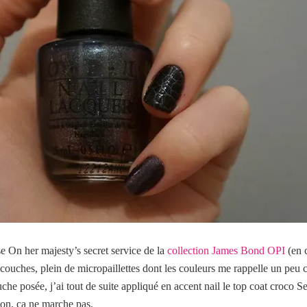
ase On her majesty’s secret service de la
collection James Bond OPI
(en 
 couches, plein de micropaillettes dont les couleurs me rappelle un peu ce
he posée, j’ai tout de suite appliqué en accent nail le top coat croco Se
non,
ça ne marche pas.