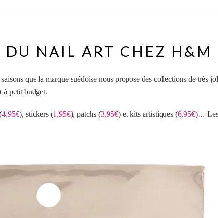
DU NAIL ART CHEZ H&M
 saisons que la marque suédoise nous propose des collections de très jo
 à petit budget.
(
4,95€
),
sticker
s (
1,95€
), patchs (
3,95€
) et kits artistiques (
6,95€
)… Les 