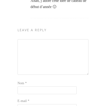
Ahah, j’adore cette idée de cadeau de
début d’année 🙂
LEAVE A REPLY
Nom
*
E-mail
*