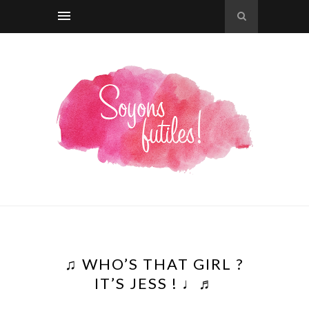
♫ WHO’S THAT GIRL ?
IT’S JESS ! ♩♬