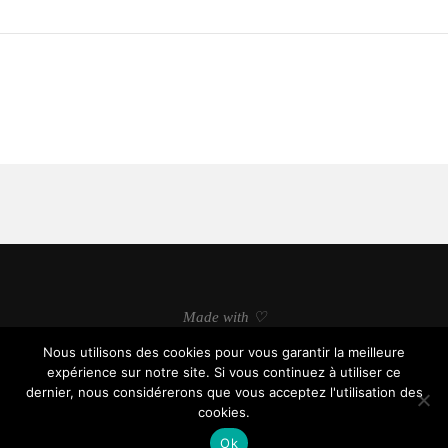
Made with ♡
Nous utilisons des cookies pour vous garantir la meilleure
expérience sur notre site. Si vous continuez à utiliser ce
dernier, nous considérerons que vous acceptez l'utilisation des
cookies.
© soyonsfutiles.com, tous droits réservés.
Ok
BACK TO TOP