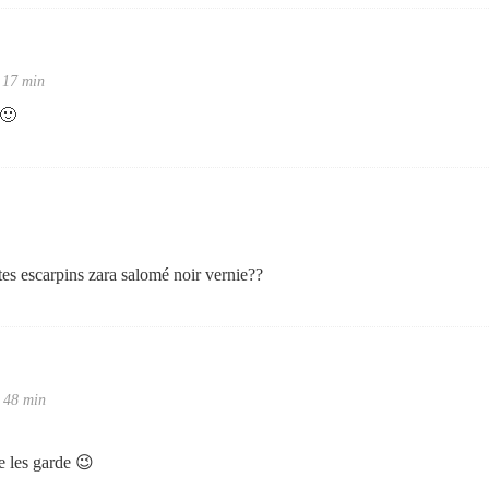
 17 min
 🙂
 tes escarpins zara salomé noir vernie??
 48 min
je les garde 😉