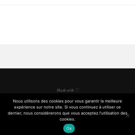
Made with ♡
Nous utilisons des cookies pour vous garantir la meilleure
expérience sur notre site. Si vous continuez à utiliser ce
dernier, nous considérerons que vous acceptez l'utilisation des
cookies.
© soyonsfutiles.com, tous droits réservés.
Ok
BACK TO TOP