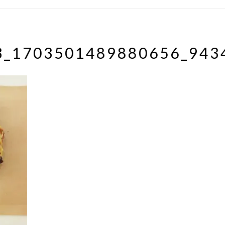
3_1703501489880656_943